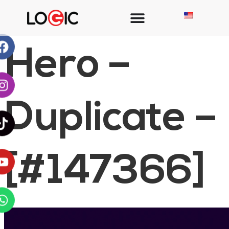
Hero –
Duplicate –
[#147366]