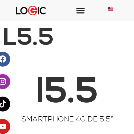
L5.5
l5.5
SMARTPHONE 4G DE 5.5”